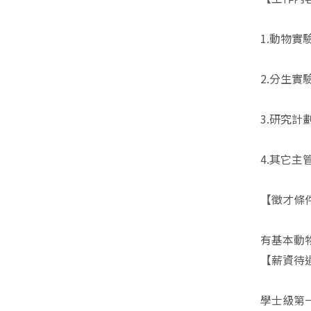
1.動物實
2.分生實驗 (D
3.研究計
4.其它主
【徵才條
有基本動
【薪資待
學士級第一