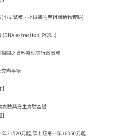
驗(小鼠繁殖、小鼠犧牲等相關動物實驗)
NA extraction, PCR...)
劃相關之資料整理等行政事務
管交辦事項
件】
物實驗與分生實驗基礎
遇】
年31520元起,碩士級第一年36050元起