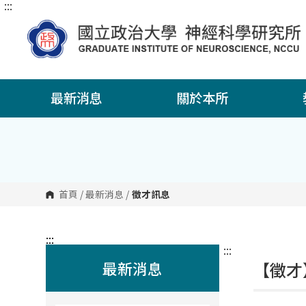
:::
跳
到
主
要
內
容
區
塊
最新消息
關於本所
首頁
/
最新消息
/
徵才訊息
:::
:::
最新消息
【徵才