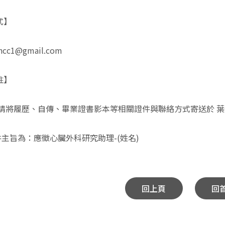
式】
cc1@gmail.com
註】
請將履歷、自傳、畢業證書影本等相關證件與聯絡方式寄送於 葉先生 
主旨為：應徵心臟外科研究助理-(姓名)
回上頁
回