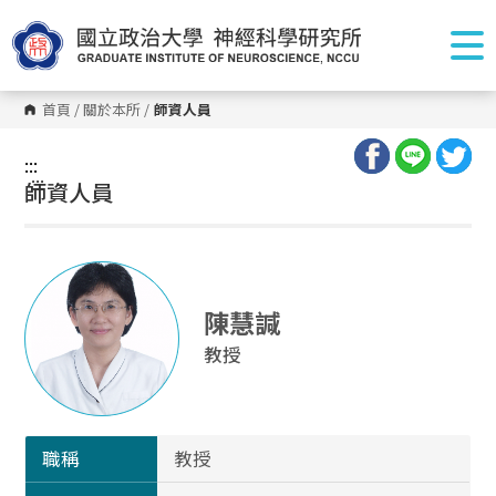
跳
到
主
要
內
容
首頁
/
關於本所
/
師資人員
區
塊
:::
:::
師資人員
陳慧諴
教授
職稱
教授